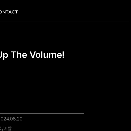
ONTACT
p The Volume!
2024.08.20
록/메탈