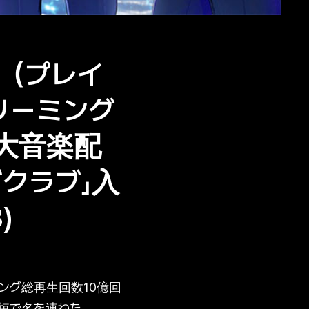
E（プレイ
リーミング
最大音楽配
ズクラブ」入
)
ング総再生回数10億回
最短で名を連ねた。