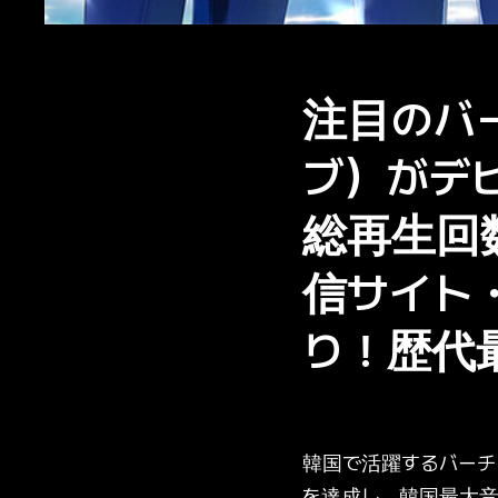
注目のバー
ブ）がデ
総再生回
信サイト・
り！歴代最短
韓国で活躍するバーチャ
を達成し、韓国最大音