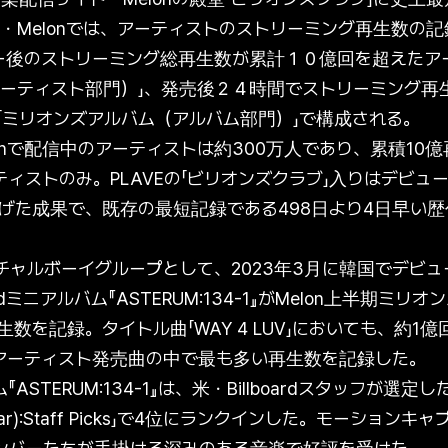
Melonでは、アーティストのストリーミング再生数の記録
ー後のストリーミング総再生数が累計１０億回を超えたア
アーティスト部門）」、発売後２４時間でストリーミング再
「ミリオンズアルバム（アルバム部門）」で構成される。
onで配信中のアーティストは約300万人であり、累積10
ティストのみ。PLAVEの「ビリオンズクラブ」入りはデビュー日
遂げた成果で、既存の最短記録である498日より4日早い
ーチャルボーイグループとして、2023年3月に韓国でデビュ
ミニアルバム『ASTERUM:134-1』がMelon上半期ミ
数を記録。タイトル曲「WAY 4 LUV」においても、約1億回
全アーティスト発売曲の中で最も多い再生数を記録した。
TERUM:134-1』は、米・Billboardスタッフが選定した「The
(So Far):Staff Picks」で4位にランクインした。モーシ