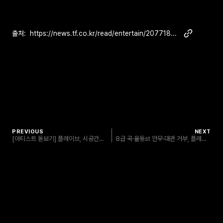
출처:
https://news.tf.co.kr/read/entertain/2077188.htm
PREVIOUS
NEXT
[아티스트 돋보기] 플레이브, 시공간을 넘어 (24/01/17)
B급 곡·율동st 안무·대관 거부, 플레이브가 견딘 역경 [스몰톡Q] (24/02/26)