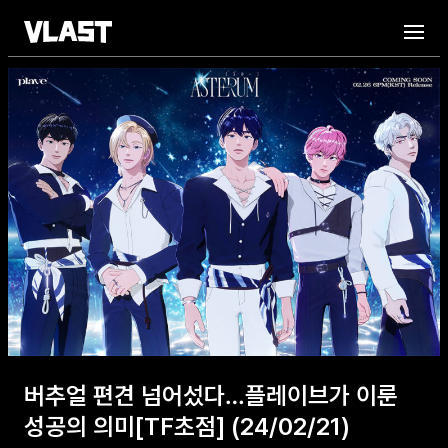
버추얼 편견 넘어섰다…플레이브가 이룬
성공의 의미[TF초점] (24/02/21)