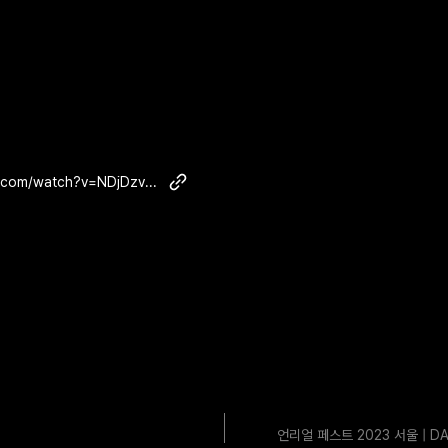
https://www.youtube.com/watch?v=NDjDzvfoSXk
언리얼 페스트 2023 서울 | D